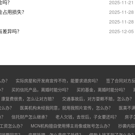
金吗？
2025-11-21
金占用损失？
2025-11-28
？
2025-11-28
有差异吗？
2025-12-05
么办？
实际房屋和开发商宣传不符，能要求退房吗？
签了合同对方
办？
买的房子有问题怎么办？
买的信托产品，离婚时能分吗？
买家跳单怎么办？
买的基金，离婚时能分吗？
购买的房子有抵押怎
分？
，康复费很贵，怎么让对方赔？
交通事故后，对方耍赖不赔，怎么办？
怎么办？
车祸导致人死亡，怎么办？
医美机构未经我同意，就用我照片宣传，怎么办？
医美不
承？
疗事故怎么赔偿？
信托财产怎么继承？
手术失败怎么赔？
老人欠钱，去世后，子女要还吗？
康复治疗费用高昂，医院说只
房子
欠工资怎么办？
MCN机构擅自使用博主肖像或账号怎么办？
抄袭内容
把钱要回来？
房屋抵押，怎么拿房子抵债？
借款人找不到了怎么办