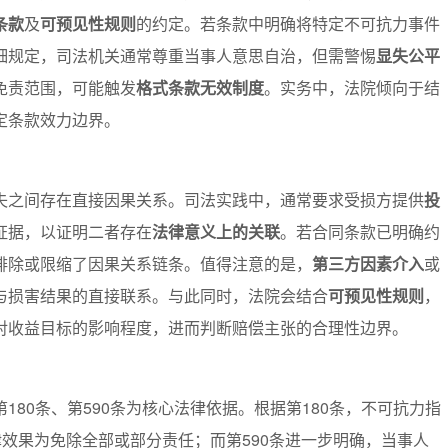
条款
及
可预见性规则
的约定。若条款中明确将特定不可抗力事件
细规定，司法机关通常尊重当事人意思自治，但需警惕
显失公平
免责范围，可能触发
格式条款无效制度
。实务中，法院倾向于结
定条款效力边界。
失之间存在直接因果关系。司法实践中，通常要求受损方提供
投
证据，以证明二者存在
法律意义上的关联
。若合同条款已明确约
排除或限缩了因果关系链条。值得注意的是，
第三方因素介入
或
与损害结果的直接联系。与此同时，法院会结合
可预见性规则
，
对收益目标的影响程度，进而判断赔偿主张的合理性边界。
80条、第590条为核心法律依据。根据第180条，不可抗力指
律效果为免除全部或部分责任；而第590条进一步明确，当事人