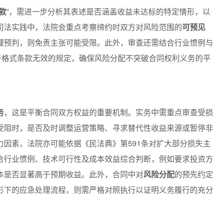
款
”，需进一步分析其表述是否涵盖收益未达标的特定情形，以
司法实践中，法院会重点考察缔约时双方对风险范围的
可预见
理预判，则免责主张可能受限。此外，审查还需结合行业惯例与
于格式条款无效的规定，确保风险分配不突破合同权利义务的平
务
，这是平衡合同双方权益的重要机制。实务中需重点审查受损
受阻时，是否及时调整运营策略、寻求替代性收益来源或暂停非
因素，法院亦可能依据《民法典》第591条对扩大部分损失主
合行业惯例、技术可行性及成本效益综合判断，例如要求投资方
本是否显著高于预期收益。此外，合同中对
风险分配
的预先约定
形下的应急处理流程，则需严格对照执行以证明义务履行的充分