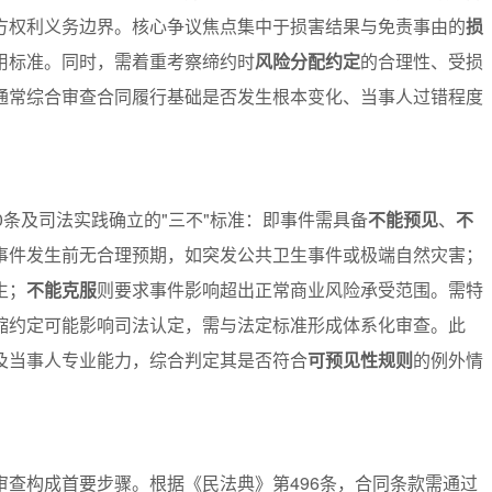
方权利义务边界。核心争议焦点集中于损害结果与免责事由的
损
用标准。同时，需着重考察缔约时
风险分配约定
的合理性、受损
通常综合审查合同履行基础是否发生根本变化、当事人过错程度
0条及司法实践确立的"三不"标准：即事件需具备
不能预见
、
不
事件发生前无合理预期，如突发公共卫生事件或极端自然灾害；
生；
不能克服
则要求事件影响超出正常商业风险承受范围。需特
缩约定可能影响司法认定，需与法定标准形成体系化审查。此
及当事人专业能力，综合判定其是否符合
可预见性规则
的例外情
审查构成首要步骤。根据《民法典》第496条，合同条款需通过