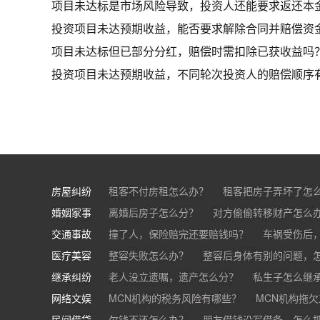
项目未达标是市场风险导致，投资人还能要求返还本
投资项目未达预期收益，能否要求解除合同并赔偿资
项目未达标但已部分分红，赔偿时需扣除已获收益吗
投资项目未达预期收益，不同轮次投资人的赔偿顺序
房屋纠纷
租客不付房租怎么办？
租客把房子弄坏了怎
婚姻家事
房东不退押金怎么办？
离婚后房子怎么分？
对方偷偷转移财产怎么
买房的定金能退吗？
交通事故
离婚了公司股权怎么处理？
撞了人，保险赔完还要赔钱吗？
离婚后财产怎么
车祸受伤后
医疗美容
交通事故中，医保和对方赔偿能同时拿吗？
整容失败怎么办？
整容后身体有别的问题，
继承纠纷
医美机构宣传的与实际结果不符怎么办？
老人没立遗嘱，遗产怎么分？
私生子怎么继
医
网络文娱
医疗器械出问题，怎么办？
基金怎么继承？
MCN机构的税务风险有哪些？
股票怎么继承？
MCN机构拖
民间借贷
抖音账号归谁？
欠钱不还怎么办？
朋友借钱没写借条，怎么