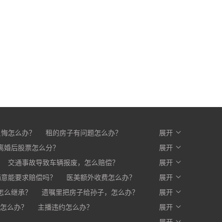
反悔怎么办？
租的房子有问题怎么办？
展开
么办？
离婚后股票怎么分？
开发商不交房怎么办?
展开
交通事故导致车辆报废，怎么赔偿？
展开
满意能要求赔偿吗？
医美额外收费怎么办？
展开
赔一部分，剩下的怎么办？
怎么继承？
遗嘱里把房子给孙子，怎么办？
展开
怎么办？
主播违约怎么办？
展开
？
展开