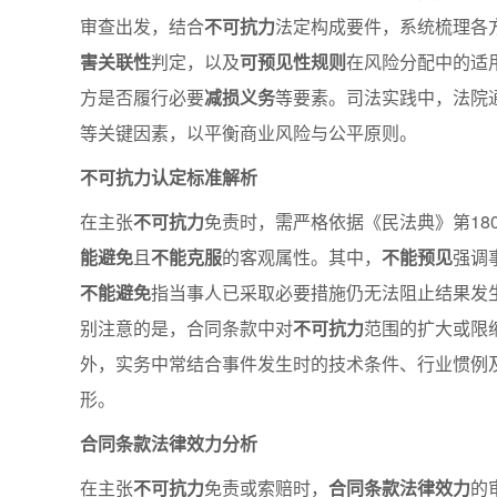
审查出发，结合
不可抗力
法定构成要件，系统梳理各
害关联性
判定，以及
可预见性规则
在风险分配中的适
方是否履行必要
减损义务
等要素。司法实践中，法院
等关键因素，以平衡商业风险与公平原则。
不可抗力认定标准解析
在主张
不可抗力
免责时，需严格依据《民法典》第18
能避免
且
不能克服
的客观属性。其中，
不能预见
强调
不能避免
指当事人已采取必要措施仍无法阻止结果发
别注意的是，合同条款中对
不可抗力
范围的扩大或限
外，实务中常结合事件发生时的技术条件、行业惯例
形。
合同条款法律效力分析
在主张
不可抗力
免责或索赔时，
合同条款法律效力
的