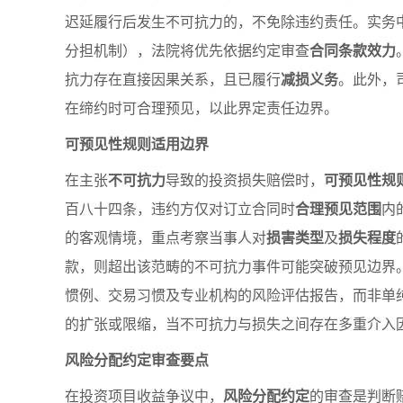
迟延履行后发生不可抗力的，不免除违约责任。实务
分担机制），法院将优先依据约定审查
合同条款效力
抗力存在直接因果关系，且已履行
减损义务
。此外，
在缔约时可合理预见，以此界定责任边界。
可预见性规则适用边界
在主张
不可抗力
导致的投资损失赔偿时，
可预见性规
百八十四条，违约方仅对订立合同时
合理预见范围
内
的客观情境，重点考察当事人对
损害类型
及
损失程度
款，则超出该范畴的不可抗力事件可能突破预见边界。
惯例、交易习惯及专业机构的风险评估报告，而非单
的扩张或限缩，当不可抗力与损失之间存在多重介入
风险分配约定审查要点
在投资项目收益争议中，
风险分配约定
的审查是判断