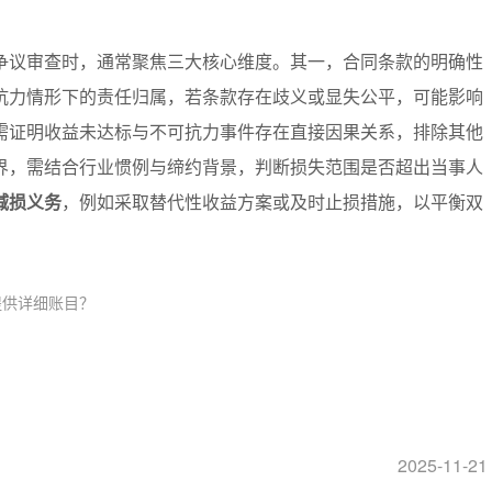
争议审查时，通常聚焦三大核心维度。其一，合同条款的明确性
抗力情形下的责任归属，若条款存在歧义或显失公平，可能影响
需证明收益未达标与不可抗力事件存在直接因果关系，排除其他
界，需结合行业惯例与缔约背景，判断损失范围是否超出当事人
减损义务
，例如采取替代性收益方案或及时止损措施，以平衡双
提供详细账目？
2025-11-21