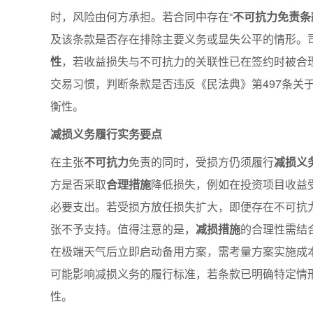
时，风险由何方承担。若合同中存在“
不可抗力免责条
及该条款是否存在排除主要义务或显失公平的情形。
性
，若收益损失与不可抗力的关联性已在签约时被合
交易习惯，判断条款是否违反《民法典》第497条关
衡性。
减损义务履行实务要点
在主张
不可抗力
免责的同时，受损方仍须履行
减损义
方是否采取
合理措施
降低损失，例如在投资项目收益
必要支出。若受损方放任损失扩大，即便存在不可抗力
张不予支持。值得注意的是，
减损措施
的合理性需结
在极端天气后立即启动备用方案，需考量方案实施成
可能影响减损义务的履行标准，若条款已明确特定情
性。