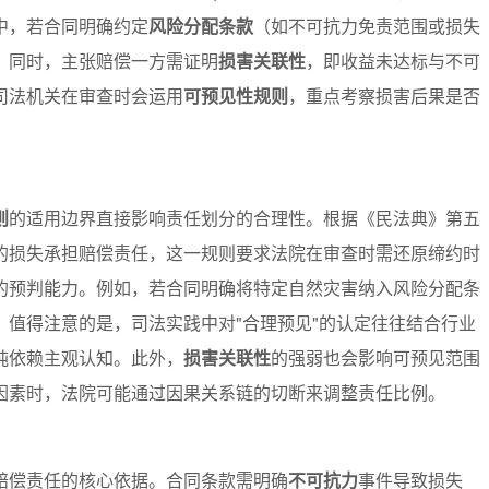
中，若合同明确约定
风险分配条款
（如不可抗力免责范围或损失
。同时，主张赔偿一方需证明
损害关联性
，即收益未达标与不可
司法机关在审查时会运用
可预见性规则
，重点考察损害后果是否
则
的适用边界直接影响责任划分的合理性。根据《民法典》第五
的损失承担赔偿责任，这一规则要求法院在审查时需还原缔约时
的预判能力。例如，若合同明确将特定自然灾害纳入风险分配条
值得注意的是，司法实践中对"合理预见"的认定往往结合行业
纯依赖主观认知。此外，
损害关联性
的强弱也会影响可预见范围
因素时，法院可能通过因果关系链的切断来调整责任比例。
赔偿责任的核心依据。合同条款需明确
不可抗力
事件导致损失