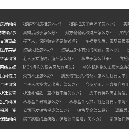
房屋纠纷
租客不付房租怎么办？
租客把房子弄坏了怎么办？
实
婚姻家事
房东不退押金怎么办？
离婚后房子怎么分？
对方偷偷转移财产怎么办？
买房的定金能退吗？
买的房子
买的
交通事故
离婚了公司股权怎么处理？
撞了人，保险赔完还要赔钱吗？
离婚后财产怎么分？
车祸受伤后，康复费很
医疗美容
交通事故中，医保和对方赔偿能同时拿吗？
整容失败怎么办？
整容后身体有别的问题，怎么办？
车祸导致人
继承纠纷
医美机构宣传的与实际结果不符怎么办？
老人没立遗嘱，遗产怎么分？
私生子怎么继承？
医疗事故怎么
信托
网络文娱
医疗器械出问题，怎么办？
基金怎么继承？
MCN机构的税务风险有哪些？
股票怎么继承？
MCN机构拖欠工资怎么办
民间借贷
抖音账号归谁？
欠钱不还怎么办？
朋友借钱没写借条，怎么把钱要回来
合伙纠纷
帮人担保借款，对方不还，我要承担全部责任吗？
合伙人未按约定出资，怎么办？
合伙期间，一方擅自挪
拆迁安置
和合伙人有矛盾，怎么办？
拆迁补偿款一直拖着不给怎么办？
房子有特殊历史价值
投资纠纷
私募基金暴雷怎么办？
私募基金亏损，钱还能要回来吗
福利工资
公司不发销售提成怎么办？
销售奖金怎么算？
离职后
保险纠纷
销售目标未完成，公司有权不发提成和奖金吗？
买了高额的重疾险，保险公司拒赔，怎么办？
家族信托
公司变
公司以各种理由克扣销售提成，如何维权？
被忽悠买了高额保险，可以退吗？
买了企业财产险怎么