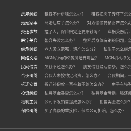
房屋纠纷
租客不付房租怎么办？
租客把房子弄坏了怎
婚姻家事
房东不退押金怎么办？
离婚后房子怎么分？
对方偷偷转移财产怎么
买房的定金能退吗？
交通事故
离婚了公司股权怎么处理？
撞了人，保险赔完还要赔钱吗？
离婚后财产怎么
车祸受伤后
医疗美容
交通事故中，医保和对方赔偿能同时拿吗？
整容失败怎么办？
整容后身体有别的问题，
继承纠纷
医美机构宣传的与实际结果不符怎么办？
老人没立遗嘱，遗产怎么分？
私生子怎么继
医
网络文娱
医疗器械出问题，怎么办？
基金怎么继承？
MCN机构的税务风险有哪些？
股票怎么继承？
MCN机构拖
民间借贷
抖音账号归谁？
欠钱不还怎么办？
朋友借钱没写借条，怎么
合伙纠纷
帮人担保借款，对方不还，我要承担全部责任吗
合伙人未按约定出资，怎么办？
合伙期间，
拆迁安置
和合伙人有矛盾，怎么办？
拆迁补偿款一直拖着不给怎么办？
房子有特
投资纠纷
私募基金暴雷怎么办？
私募基金亏损，钱还
福利工资
公司不发销售提成怎么办？
销售奖金怎么算
保险纠纷
销售目标未完成，公司有权不发提成和奖金吗？
买了高额的重疾险，保险公司拒赔，怎么办？
公司以各种理由克扣销售提成，如何维权？
被忽悠买了高额保险，可以退吗？
买了企业