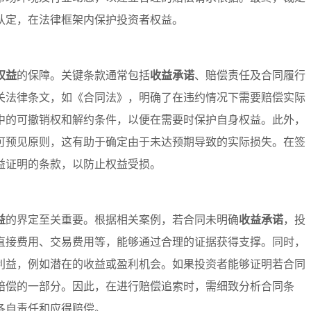
认定，在法律框架内保护投资者权益。
权益
的保障。关键条款通常包括
收益承诺
、赔偿责任及合同履行
关法律条文，如《合同法》，明确了在违约情况下需要赔偿实际
中的可撤销权和解约条件，以便在需要时保护自身权益。此外，
可预见原则，这有助于确定由于未达预期导致的实际损失。在签
益证明的条款，以防止权益受损。
益
的界定至关重要。根据相关案例，若合同未明确
收益承诺
，投
直接费用、交易费用等，能够通过合理的证据获得支撑。同时，
利益，例如潜在的收益或盈利机会。如果投资者能够证明若合同
赔偿的一部分。因此，在进行赔偿追索时，需细致分析合同条
各自责任和应得赔偿。