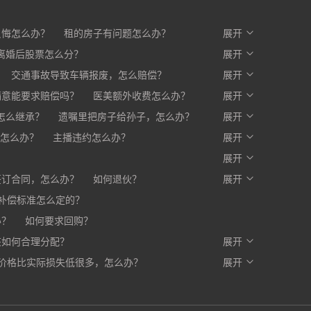
反悔怎么办？
租的房子有问题怎么办？
展开
么办？
离婚后股票怎么分？
开发商不交房怎么办?
展开
交通事故导致车辆报废，怎么赔偿？
展开
满意能要求赔偿吗？
医美额外收费怎么办？
展开
赔一部分，剩下的怎么办？
怎么继承？
遗嘱里把房子给孙子，怎么办？
展开
怎么办？
主播违约怎么办？
展开
？
展开
签订合同，怎么办？
如何退伙？
展开
补偿标准怎么定的？
办？
如何要求回购？
该如何合理分配？
展开
价格比实际损失低很多，怎么办？
写入合同，有口头约定有效吗？
展开