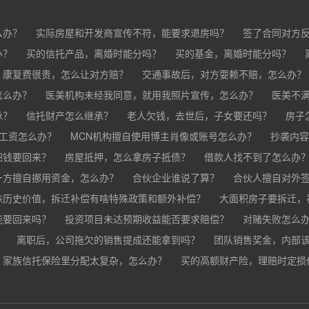
么办？
实际房屋和开发商宣传不符，能要求退房吗？
签了合同对方
办？
买的房子有问题怎么办？
买的信托产品，离婚时能分吗？
买家跳单怎么办？
买的基金，离婚时能分吗？
购买的房子有抵押怎
分？
，康复费很贵，怎么让对方赔？
交通事故后，对方耍赖不赔，怎么办？
怎么办？
车祸导致人死亡，怎么办？
医美机构未经我同意，就用我照片宣传，怎么办？
医美不
承？
疗事故怎么赔偿？
信托财产怎么继承？
手术失败怎么赔？
老人欠钱，去世后，子女要还吗？
康复治疗费用高昂，医院说只
房子
欠工资怎么办？
MCN机构擅自使用博主肖像或账号怎么办？
抄袭内容
把钱要回来？
房屋抵押，怎么拿房子抵债？
借款人找不到了怎么办
？
一方擅自挪用资金，怎么办？
合伙企业谁说了算？
合伙人擅自对外
殊历史价值，拆迁补偿有啥特殊政策和额外补偿？
大面积房子要拆迁，
能要回来吗？
投资项目未达预期收益能否要求赔偿？
对赌失败怎么
？
离职后，公司拖欠的销售提成还能拿到吗？
团队销售奖金，内部
家族信托保险里分配太复杂，怎么办？
公司变更提成和奖金制度，之前的业绩怎么算？
买的高额财产险，理赔时定损
销售提成和奖金未
财产险怎么才能最快赔到钱？